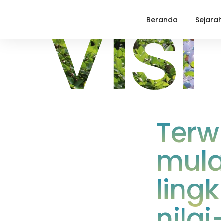
Vis
Beranda
Sejara
Terw
mula
ling
nilai