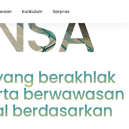
ANSA
swaan
Kurikulum
Sarpras
yang berakhlak
serta berwawasan
al berdasarkan