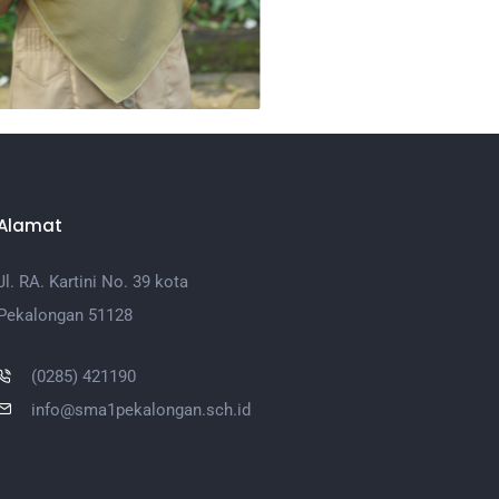
Alamat
Jl. RA. Kartini No. 39 kota
Pekalongan 51128
(0285) 421190
info@sma1pekalongan.sch.id