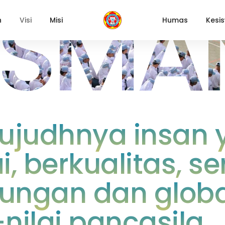
i SM
h
Visi
Misi
Humas
Kesi
ujudhnya insan 
i, berkualitas, 
kungan dan glob
-nilai pancasila