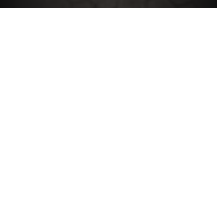
"Sejarah memberikan
jawaban hanya
kepada mereka yang
tahu bagaimana cara
bertanya."
- Hajo Holborn