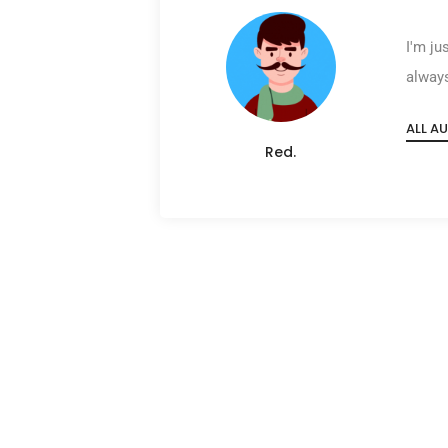
I'm ju
always
ALL A
Red.