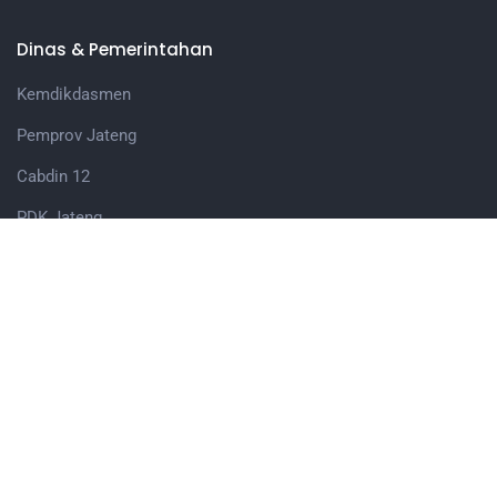
Dinas & Pemerintahan
Kemdikdasmen
Pemprov Jateng
Cabdin 12
PDK Jateng
Kota Pekalongan
Berita
Humas
Kesiswaan
Kurikulum
Sarpras